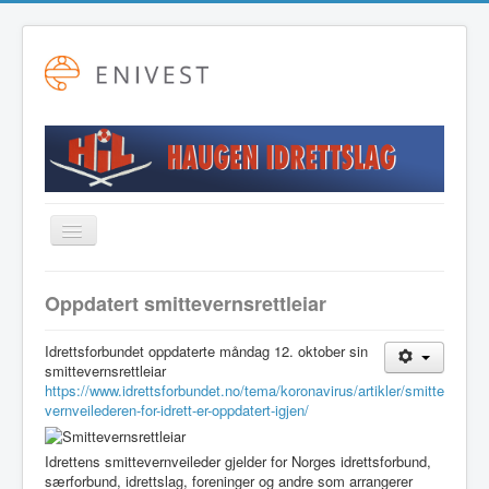
Toggle
Navigation
Startside
Oppdatert smittevernsrettleiar
Alpint
Idrettsforbundet oppdaterte måndag 12. oktober sin
Fotball
smittevernsrettleiar
https://www.idrettsforbundet.no/tema/koronavirus/artikler/smitte
Friidrett
vernveilederen-for-idrett-er-oppdatert-igjen/
Langrenn
Idrettens smittevernveileder gjelder for Norges idrettsforbund,
Hovudstyret
særforbund, idrettslag, foreninger og andre som arrangerer