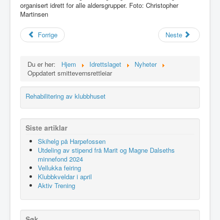
organisert idrett for alle aldersgrupper. Foto: Christopher
Idrettslaget
Martinsen
Klubblokaler
Forrige
Neste
Medlemsskap
Minnefond
Du er her:
Hjem
Idrettslaget
Nyheter
Oppdatert smittevernsrettleiar
Rehabilitering av klubbhuset
Siste artiklar
Skihelg på Harpefossen
Utdeling av stipend frå Marit og Magne Dalseths
minnefond 2024
Vellukka feiring
Klubbkveldar i april
Aktiv Trening
Søk