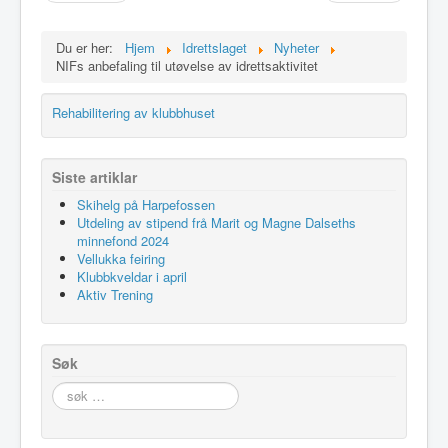
Idrettslaget
Du er her:
Hjem
Idrettslaget
Nyheter
Klubblokaler
NIFs anbefaling til utøvelse av idrettsaktivitet
Medlemsskap
Rehabilitering av klubbhuset
Minnefond
Siste artiklar
Skihelg på Harpefossen
Utdeling av stipend frå Marit og Magne Dalseths
minnefond 2024
Vellukka feiring
Klubbkveldar i april
Aktiv Trening
Søk
søk
…