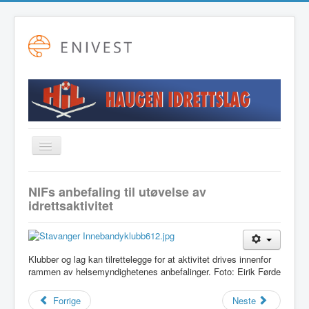
Toggle
Navigation
Startside
NIFs anbefaling til utøvelse av
idrettsaktivitet
Alpint
Fotball
Friidrett
Klubber og lag kan tilrettelegge for at aktivitet drives innenfor
rammen av helsemyndighetenes anbefalinger. Foto: Eirik Førde
Langrenn
Hovudstyret
Forrige
Neste