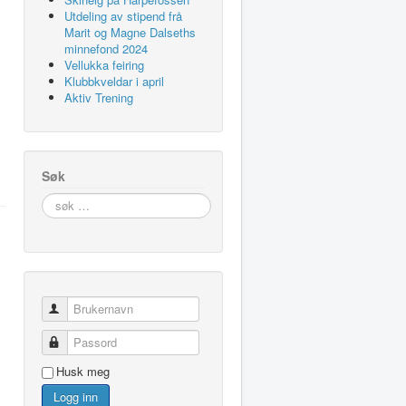
Utdeling av stipend frå
Marit og Magne Dalseths
minnefond 2024
Vellukka feiring
Klubbkveldar i april
Aktiv Trening
Søk
søk
…
Brukernavn
Passord
Husk meg
Logg inn