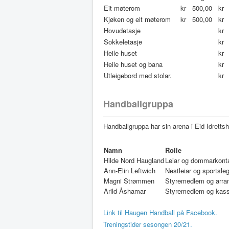
Eit møterom
kr 500,00
kr
Kjøken og eit møterom
kr 500,00
kr 
Hovudetasje
kr 
Sokkeletasje
kr 
Heile huset
kr 
Heile huset og bana
kr 
Utleigebord med stolar.
kr
Handballgruppa
Handballgruppa har sin arena i Eid Idretts
Namn
Rolle
Hilde Nord Haugland
Leiar og dommarkont
Ann-Elin Leftwich
Nestleiar og sportsleg
Magni Strømmen
Styremedlem og arra
Arild Åshamar
Styremedlem og kass
Link til Haugen Handball på Facebook.
Treningstider sesongen 20/21.