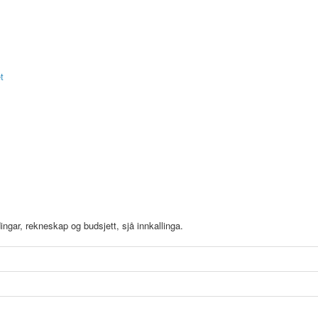
t
gar, rekneskap og budsjett, sjå innkallinga.