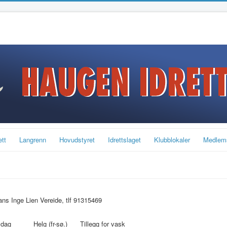
ett
Langrenn
Hovudstyret
Idrettslaget
Klubblokaler
Medlem
ns Inge Lien Vereide, tlf 91315469
 dag
Helg (fr-sø.)
Tillegg for vask