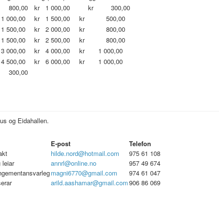
 800,00
kr 1 000,00
kr 300,00
1 000,00
kr 1 500,00
kr 500,00
1 500,00
kr 2 000,00
kr 800,00
1 500,00
kr 2 500,00
kr 800,00
3 000,00
kr 4 000,00
kr 1 000,00
4 500,00
kr 6 000,00
kr 1 000,00
 300,00
hus og Eidahallen.
E-post
Telefon
akt
hilde.nord@hotmail.com
975 61 108
 leiar
annrl@online.no
957 49 674
ngementansvarleg
magni6770@gmail.com
974 61 047
erar
arild.aashamar@gmail.com
906 86 069