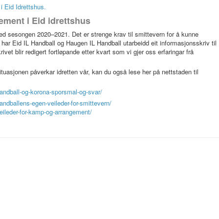
i Eid Idrettshus.
ment i Eid idrettshus
d sesongen 2020–2021. Det er strenge krav til smittevern for å kunne
ar Eid IL Handball og Haugen IL Handball utarbeidd eit informasjonsskriv til
et blir redigert fortløpande etter kvart som vi gjer oss erfaringar frå
uasjonen påverkar idretten vår, kan du også lese her på nettstaden til
andball-og-korona-sporsmal-og-svar/
ndballens-egen-veileder-for-smittevern/
eileder-for-kamp-og-arrangement/