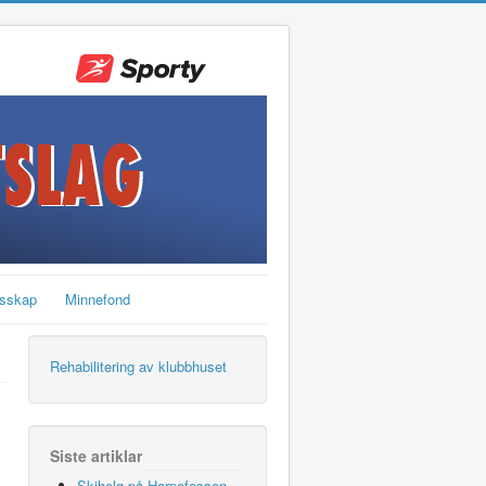
sskap
Minnefond
Rehabilitering av klubbhuset
Siste artiklar
Skihelg på Harpefossen