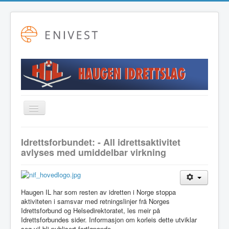
Toggle
Navigation
Startside
Idrettsforbundet: - All idrettsaktivitet
avlyses med umiddelbar virkning
Alpint
Fotball
Friidrett
Haugen IL har som resten av idretten i Norge stoppa
aktiviteten i samsvar med retningslinjer frå Norges
Langrenn
Idrettsforbund og Helsedirektoratet, les meir på
Idrettsforbundes sider. Informasjon om korleis dette utviklar
Hovudstyret
seg vil bli publisert fortløpande