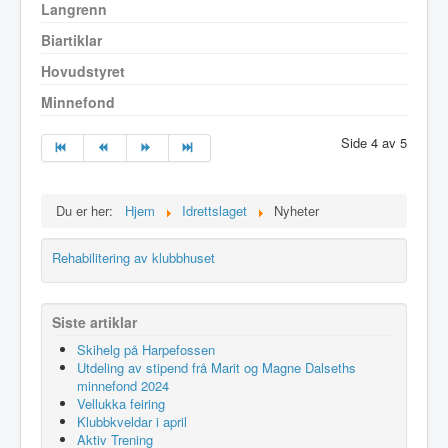
Langrenn
Biartiklar
Hovudstyret
Minnefond
Side 4 av 5
Du er her:
Hjem
Idrettslaget
Nyheter
Rehabilitering av klubbhuset
Siste artiklar
Skihelg på Harpefossen
Utdeling av stipend frå Marit og Magne Dalseths
minnefond 2024
Vellukka feiring
Klubbkveldar i april
Aktiv Trening