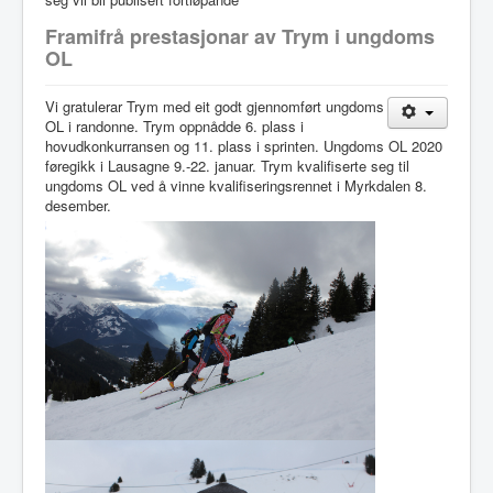
Idrettslaget
Framifrå prestasjonar av Trym i ungdoms
OL
Klubblokaler
Medlemsskap
Vi gratulerar Trym med eit godt gjennomført ungdoms
OL i randonne. Trym oppnådde 6. plass i
Minnefond
hovudkonkurransen og 11. plass i sprinten. Ungdoms OL 2020
føregikk i Lausagne 9.-22. januar. Trym kvalifiserte seg til
ungdoms OL ved å vinne kvalifiseringsrennet i Myrkdalen 8.
desember.