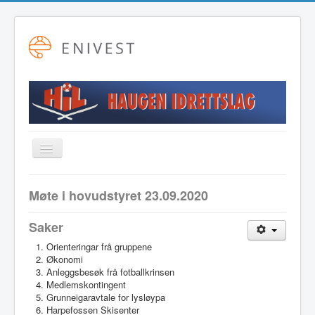
Toggle
Navigation
Startside
Møte i hovudstyret 23.09.2020
Alpint
Saker
Fotball
Orienteringar frå gruppene
Friidrett
Økonomi
Anleggsbesøk frå fotballkrinsen
Langrenn
Medlemskontingent
Grunneigaravtale for lysløypa
Hovudstyret
Harpefossen Skisenter