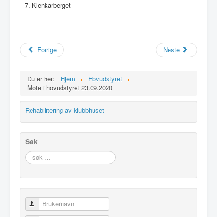
Klenkarberget
Idrettslaget
Klubblokaler
Medlemsskap
Forrige
Neste
Minnefond
Du er her:
Hjem
Hovudstyret
Møte i hovudstyret 23.09.2020
Rehabilitering av klubbhuset
Søk
søk
…
Brukernavn