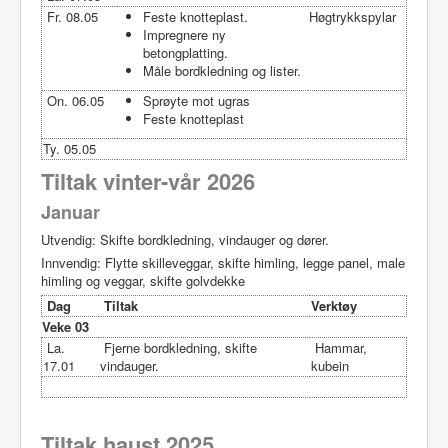
Fr. 08.05
Feste knotteplast.
Høgtrykkspylar
Impregnere ny
betongplatting.
Måle bordkledning og lister.
On. 06.05
Sprøyte mot ugras
Feste knotteplast
Ty. 05.05
Tiltak vinter-vår 2026
Januar
Utvendig: Skifte bordkledning, vindauger og dører.
Innvendig: Flytte skilleveggar, skifte himling, legge panel, male
himling og veggar, skifte golvdekke
Dag
Tiltak
Verktøy
Veke 03
La.
Fjerne bordkledning, skifte
Hammar,
17.01
vindauger.
kubein
Tiltak haust 2025