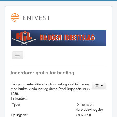
Toggle
Navigation
Startside
Innerdører gratis for henting
Alpint
Haugen IL rehabiliterar klubbhuset og skal kvitte seg
Fotball
med brukte vindauger og dører. Produksjonsår: 1985-
1989.
Friidrett
Ta kontakt.
Langrenn
Type
Dimensjon
(breiddexhøgde)
Hovudstyret
Fyllingsdør
890x2090