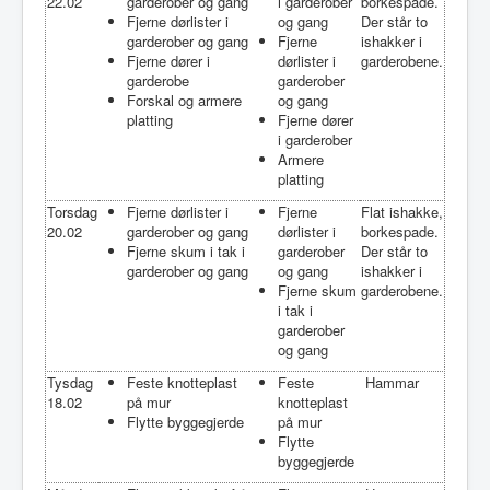
22.02
garderober og gang
i garderober
borkespade.
Fjerne dørlister i
og gang
Der står to
garderober og gang
Fjerne
ishakker i
Fjerne dører i
dørlister i
garderobene.
garderobe
garderober
Forskal og armere
og gang
platting
Fjerne dører
i garderober
Armere
platting
Torsdag
Fjerne dørlister i
Fjerne
Flat ishakke,
20.02
garderober og gang
dørlister i
borkespade.
Fjerne skum i tak i
garderober
Der står to
garderober og gang
og gang
ishakker i
Fjerne skum
garderobene.
i tak i
garderober
og gang
Tysdag
Feste knotteplast
Feste
Hammar
18.02
på mur
knotteplast
Flytte byggegjerde
på mur
Flytte
byggegjerde