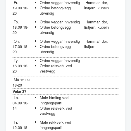
Fr.
Ordne veggar innvendig
Hammar, dor,
19.09 18-
Ordne betongvegg
listjern, kubein
20
utvendig
To.
Ordne veggar innvendig
Hammar, dor,
18.09 18-
Ordne betongvegg
listjern, kubein
20
utvendig
On.
Ordne veggar innvendig
Hammar, dor,
17.09 18-
Ordne betongvegg
listjern
20
utvendig
Ty.
Ordne veggar innvendig
16.09 18-
Ordne reisverk ved
20
vestvegg
Må 15.09
18-20
Veke 37
La.
Male himling ved
04.09 10-
inngangsparti
14
Ordne reisverk ved
vestvegg
Fr.
Male rekkverk ved
12.09 18-
inngangsparti