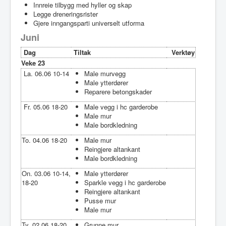
Innreie tilbygg med hyller og skap
Legge dreneringsrister
Gjere inngangsparti universelt utforma
Juni
Dag
Tiltak
Verktøy
Veke 23
La. 06.06 10-14
Male murvegg
Male ytterdører
Reparere betongskader
Fr. 05.06 18-20
Male vegg i hc garderobe
Male mur
Male bordkledning
To. 04.06 18-20
Male mur
Reingjere altankant
Male bordkledning
On. 03.06 10-14,
Male ytterdører
18-20
Sparkle vegg i hc garderobe
Reingjere altankant
Pusse mur
Male mur
Ty. 02.06 18-20
Grunne mur