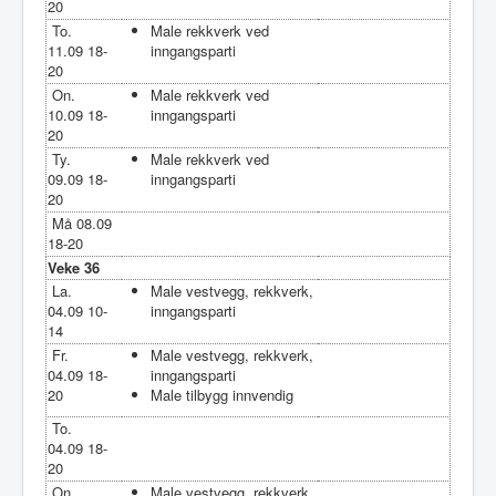
20
To.
Male rekkverk ved
11.09 18-
inngangsparti
20
On.
Male rekkverk ved
10.09 18-
inngangsparti
20
Ty.
Male rekkverk ved
09.09 18-
inngangsparti
20
Må 08.09
18-20
Veke 36
La.
Male vestvegg, rekkverk,
04.09 10-
inngangsparti
14
Fr.
Male vestvegg, rekkverk,
04.09 18-
inngangsparti
20
Male tilbygg innvendig
To.
04.09 18-
20
On.
Male vestvegg, rekkverk,