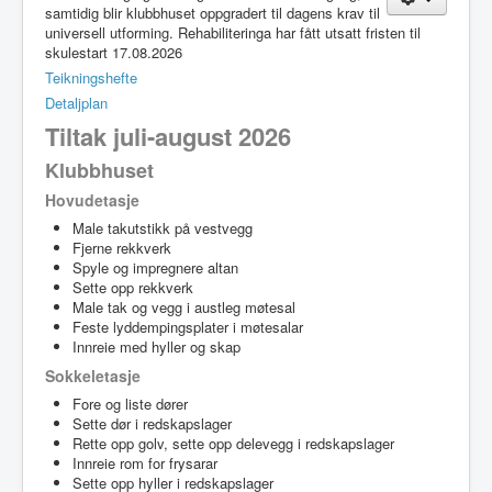
samtidig blir klubbhuset oppgradert til dagens krav til
universell utforming. Rehabiliteringa har fått utsatt fristen til
skulestart 17.08.2026
Teikningshefte
Detaljplan
Tiltak juli-august 2026
Klubbhuset
Hovudetasje
Male takutstikk på vestvegg
Fjerne rekkverk
Spyle og impregnere altan
Sette opp rekkverk
Male tak og vegg i austleg møtesal
Feste lyddempingsplater i møtesalar
Innreie med hyller og skap
Sokkeletasje
Fore og liste dører
Sette dør i redskapslager
Rette opp golv, sette opp delevegg i redskapslager
Innreie rom for frysarar
Sette opp hyller i redskapslager