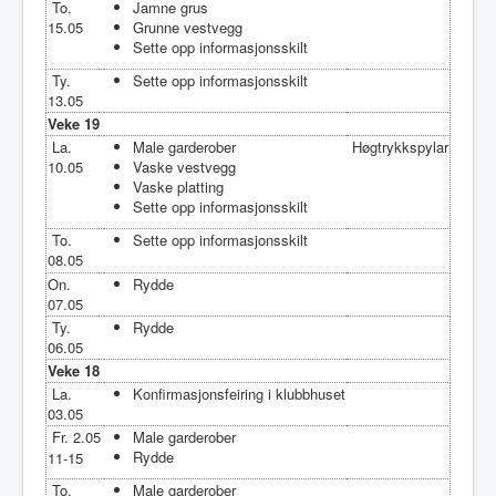
To.
Jamne grus
15.05
Grunne vestvegg
Sette opp informasjonsskilt
Ty.
Sette opp informasjonsskilt
13.05
Veke 19
La.
Male garderober
Høgtrykkspylar
10.05
Vaske vestvegg
Vaske platting
Sette opp informasjonsskilt
To.
Sette opp informasjonsskilt
08.05
On.
Rydde
07.05
Ty.
Rydde
06.05
Veke 18
La.
Konfirmasjonsfeiring i klubbhuset
03.05
Fr. 2.05
Male garderober
Rydde
11-15
To.
Male garderober