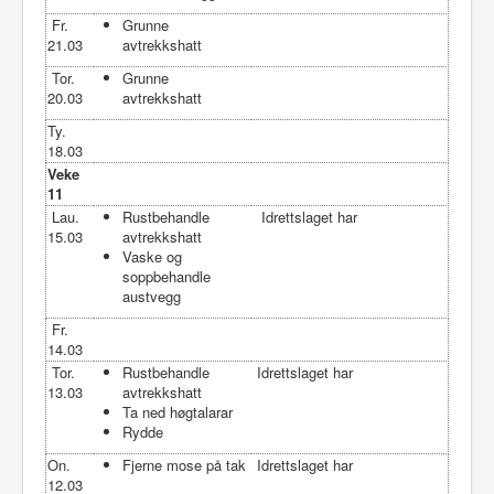
Fr.
Grunne
21.03
avtrekkshatt
Tor.
Grunne
20.03
avtrekkshatt
Ty.
18.03
Veke
11
Lau.
Rustbehandle
Idrettslaget har
15.03
avtrekkshatt
Vaske og
soppbehandle
austvegg
Fr.
14.03
Tor.
Rustbehandle
Idrettslaget har
13.03
avtrekkshatt
Ta ned høgtalarar
Rydde
On.
Fjerne mose på tak
Idrettslaget har
12.03