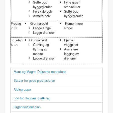
Sette opp
Fylle grus i
byggegjerder
striesekkar
Forskale golv
Sette opp
Armere golv
byggegjerder
Fredag
Grunnarbeid
Komprimere
7.02
Legge singel
singel
Legge drensrør
Torsdag
Grunnarbeid
Fjerne
6.02
Graving og
veggplast
flytting av
Assistere
masse
legging av
Legge drensrør
drensrør
Marit og Magne Dalseths minnefond
Satsar for gode prestasjonar
Alpingruppa
Lov for Haugen idrettslag
Organisasjonsplan