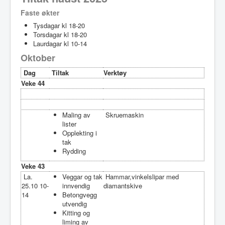
Faste økter
Tysdagar kl 18-20
Torsdagar kl 18-20
Laurdagar kl 10-14
Oktober
Dag
Tiltak
Verktøy
Veke 44
Maling av
Skruemaskin
lister
Opplekting i
tak
Rydding
Veke 43
La.
Veggar og tak
Hammar,vinkelslipar med
25.10 10-
innvendig
diamantskive
14
Betongvegg
utvendig
Kitting og
liming av