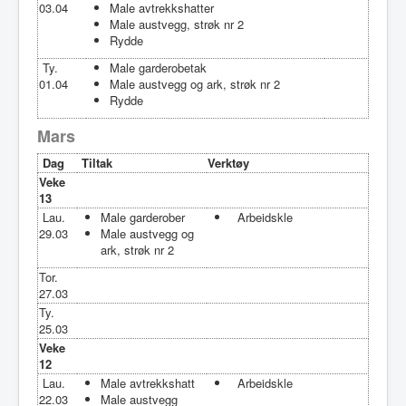
03.04
Male avtrekkshatter
Male austvegg, strøk nr 2
Rydde
Ty.
Male garderobetak
01.04
Male austvegg og ark, strøk nr 2
Rydde
Mars
Dag
Tiltak
Verktøy
Veke
13
Lau.
Male garderober
Arbeidskle
29.03
Male austvegg og
ark, strøk nr 2
Tor.
27.03
Ty.
25.03
Veke
12
Lau.
Male avtrekkshatt
Arbeidskle
22.03
Male austvegg