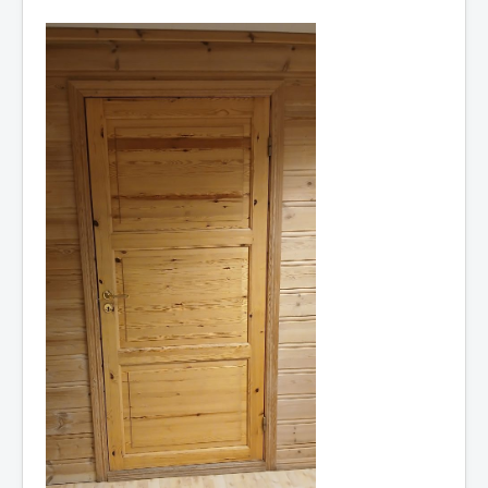
Idrettslaget
Klubblokaler
Medlemsskap
Minnefond