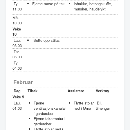
Ty.
Fjerne mose på tak
Ishakke, betongskuffe,
11.03
murskei, haudelykt
Må.
10.03
Veke
10
Lau.
Sette opp stilas
08.03
Tor.
06.03
Ty.
04.03
Februar
Dag
Tiltak
Assistere
Verktøy
Veke 9
Lau.
Fjerne
Flytte stolar
Bil,
01.03
ventilasjonskanalar
ned i Ørna
tilhengar
i garderober
Fjerne takarmatur i
garderober
Flytte stolar ned i