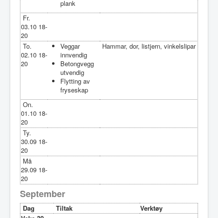
plank
Fr.
03.10 18-
20
To.
Veggar
Hammar, dor, listjern, vinkelslipar
02.10 18-
innvendig
20
Betongvegg
utvendig
Flytting av
fryseskap
On.
01.10 18-
20
Ty.
30.09 18-
20
Må
29.09 18-
20
September
Dag
Tiltak
Verktøy