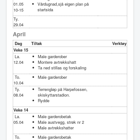
01.05
Vårdugnad,sjå eigen plan på
startsida
10-15
Ty.
29.04
April
Dag
Tiltak
Verktøy
Veke 15
La.
Male garderober
12.04
Montere avtrekkshatt
Ta ned stillas og forskaling
To.
Male garderober
10.04
Ty.
Terrengløp på Harpefossen,
08.04
skiskyttarstadion.
Rydde
Veke 14
La.
Male garderobetak
05.04
Male austvegg, strøk nr 2
Male avtrekkshatter
To.
Male garderobetak