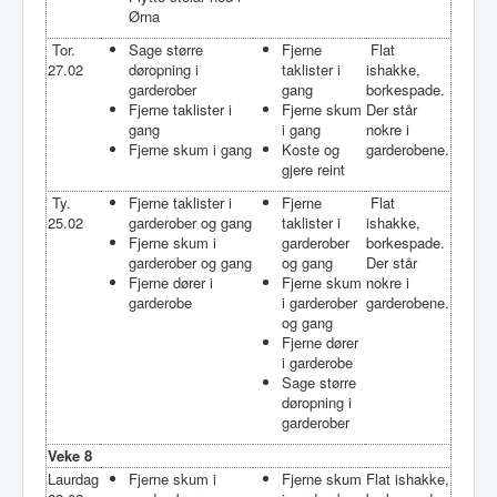
Ørna
Tor.
Sage større
Fjerne
Flat
27.02
døropning i
taklister i
ishakke,
garderober
gang
borkespade.
Fjerne taklister i
Fjerne skum
Der står
gang
i gang
nokre i
Fjerne skum i gang
Koste og
garderobene.
gjere reint
Ty.
Fjerne taklister i
Fjerne
Flat
25.02
garderober og gang
taklister i
ishakke,
Fjerne skum i
garderober
borkespade.
garderober og gang
og gang
Der står
Fjerne dører i
Fjerne skum
nokre i
garderobe
i garderober
garderobene.
og gang
Fjerne dører
i garderobe
Sage større
døropning i
garderober
Veke 8
Laurdag
Fjerne skum i
Fjerne skum
Flat ishakke,