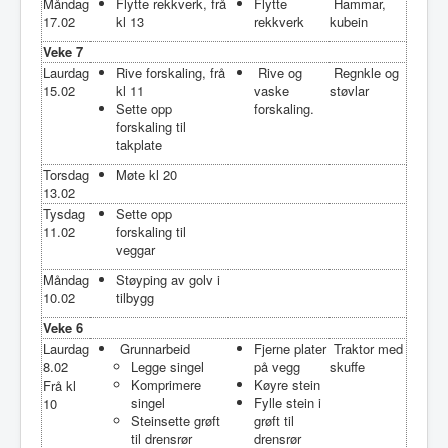
Måndag
Flytte rekkverk, frå
Flytte
Hammar,
17.02
kl 13
rekkverk
kubein
Veke 7
Laurdag
Rive forskaling, frå
Rive og
Regnkle og
15.02
kl 11
vaske
støvlar
Sette opp
forskaling.
forskaling til
takplate
Torsdag
Møte kl 20
13.02
Tysdag
Sette opp
11.02
forskaling til
veggar
Måndag
Støyping av golv i
10.02
tilbygg
Veke 6
Laurdag
Grunnarbeid
Fjerne plater
Traktor med
8.02
Legge singel
på vegg
skuffe
Komprimere
Køyre stein
Frå kl
singel
Fylle stein i
10
Steinsette grøft
grøft til
til drensrør
drensrør