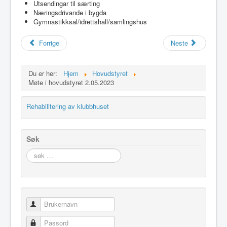
Utsendingar til særting
Idrettslaget
Næringsdrivande i bygda
Gymnastikksal/idrettshall/samlingshus
Klubblokaler
Medlemsskap
Forrige
Neste
Minnefond
Du er her:
Hjem
Hovudstyret
Møte i hovudstyret 2.05.2023
Rehabilitering av klubbhuset
Søk
søk
…
Brukernavn
Passord