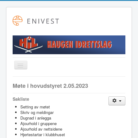
Toggle
Navigation
Startside
Møte i hovudstyret 2.05.2023
Alpint
Sakliste
Fotball
Setting av møtet
Friidrett
Skriv og meldingar
Dugnad i anlegga
Langrenn
Ajourhold i gruppene
Ajourhold av nettsidene
Hovudstyret
Hjertestartar i klubbhuset