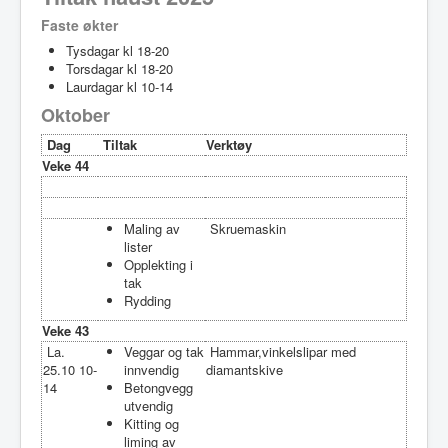
Faste økter
Tysdagar kl 18-20
Torsdagar kl 18-20
Laurdagar kl 10-14
Oktober
Dag
Tiltak
Verktøy
Veke 44
Maling av
Skruemaskin
lister
Opplekting i
tak
Rydding
Veke 43
La.
Veggar og tak
Hammar,vinkelslipar med
25.10 10-
innvendig
diamantskive
14
Betongvegg
utvendig
Kitting og
liming av