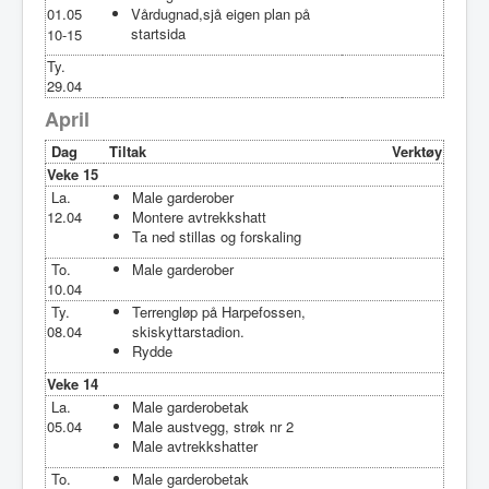
01.05
Vårdugnad,sjå eigen plan på
startsida
10-15
Ty.
29.04
April
Dag
Tiltak
Verktøy
Veke 15
La.
Male garderober
12.04
Montere avtrekkshatt
Ta ned stillas og forskaling
To.
Male garderober
10.04
Ty.
Terrengløp på Harpefossen,
08.04
skiskyttarstadion.
Rydde
Veke 14
La.
Male garderobetak
05.04
Male austvegg, strøk nr 2
Male avtrekkshatter
To.
Male garderobetak