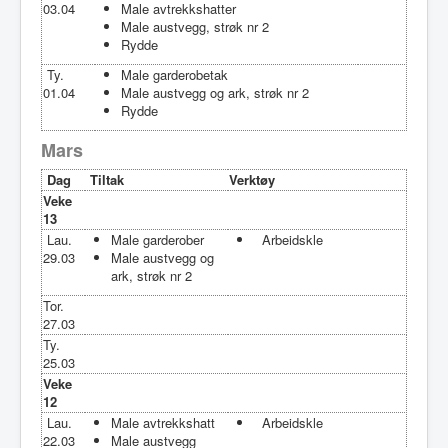
03.04
Male avtrekkshatter
Male austvegg, strøk nr 2
Rydde
Ty.
Male garderobetak
01.04
Male austvegg og ark, strøk nr 2
Rydde
Mars
Dag
Tiltak
Verktøy
Veke
13
Lau.
Male garderober
Arbeidskle
29.03
Male austvegg og
ark, strøk nr 2
Tor.
27.03
Ty.
25.03
Veke
12
Lau.
Male avtrekkshatt
Arbeidskle
22.03
Male austvegg