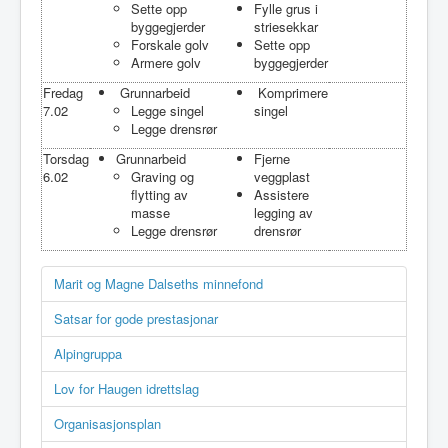
Sette opp
Fylle grus i
byggegjerder
striesekkar
Forskale golv
Sette opp
Armere golv
byggegjerder
Fredag
Grunnarbeid
Komprimere
7.02
Legge singel
singel
Legge drensrør
Torsdag
Grunnarbeid
Fjerne
6.02
Graving og
veggplast
flytting av
Assistere
masse
legging av
Legge drensrør
drensrør
Marit og Magne Dalseths minnefond
Satsar for gode prestasjonar
Alpingruppa
Lov for Haugen idrettslag
Organisasjonsplan