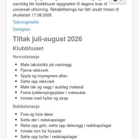
samtidig blir klubbhuset oppgradert til dagens krav til
universell utforming. Rehabiliteringa har fått utsatt fristen til
skulestart 17.08.2026
Teikningshefte
Detaljplan
Tiltak juli-august 2026
Klubbhuset
Hovudetasje
Male takutstikk på vestvegg
Fjerne rekkverk
Spyle og impregnere altan
Sette opp rekkverk
Male tak og vegg i austleg møtesal
Feste lyddempingsplater i møtesalar
Innreie med hyller og skap
Sokkeletasje
Fore og liste dører
Sette dør i redskapslager
Rette opp golv, sette opp delevegg i redskapslager
Innreie rom for frysarar
Sette opp hyller i redskapslager