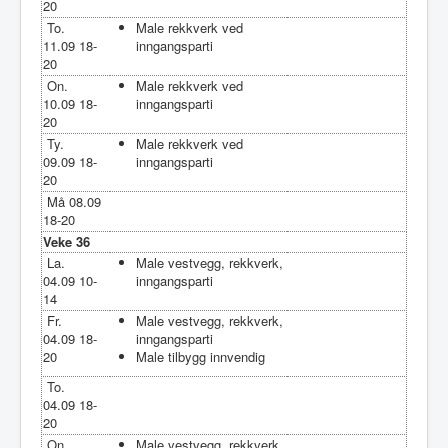
20
To.
Male rekkverk ved
11.09 18-
inngangsparti
20
On.
Male rekkverk ved
10.09 18-
inngangsparti
20
Ty.
Male rekkverk ved
09.09 18-
inngangsparti
20
Må 08.09
18-20
Veke 36
La.
Male vestvegg, rekkverk,
04.09 10-
inngangsparti
14
Fr.
Male vestvegg, rekkverk,
04.09 18-
inngangsparti
20
Male tilbygg innvendig
To.
04.09 18-
20
On.
Male vestvegg, rekkverk,