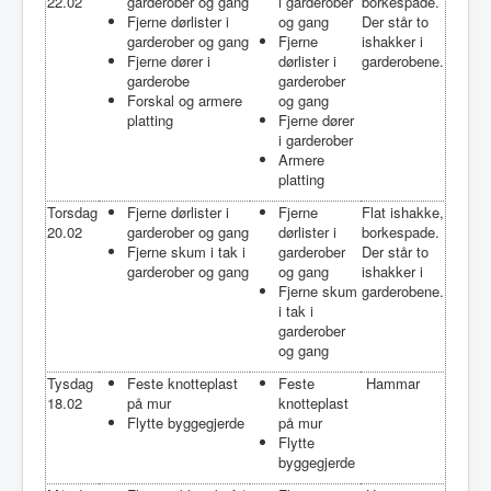
22.02
garderober og gang
i garderober
borkespade.
Fjerne dørlister i
og gang
Der står to
garderober og gang
Fjerne
ishakker i
Fjerne dører i
dørlister i
garderobene.
garderobe
garderober
Forskal og armere
og gang
platting
Fjerne dører
i garderober
Armere
platting
Torsdag
Fjerne dørlister i
Fjerne
Flat ishakke,
20.02
garderober og gang
dørlister i
borkespade.
Fjerne skum i tak i
garderober
Der står to
garderober og gang
og gang
ishakker i
Fjerne skum
garderobene.
i tak i
garderober
og gang
Tysdag
Feste knotteplast
Feste
Hammar
18.02
på mur
knotteplast
Flytte byggegjerde
på mur
Flytte
byggegjerde