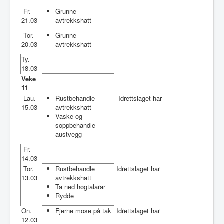
Fr.
Grunne
21.03
avtrekkshatt
Tor.
Grunne
20.03
avtrekkshatt
Ty.
18.03
Veke
11
Lau.
Rustbehandle
Idrettslaget har
15.03
avtrekkshatt
Vaske og
soppbehandle
austvegg
Fr.
14.03
Tor.
Rustbehandle
Idrettslaget har
13.03
avtrekkshatt
Ta ned høgtalarar
Rydde
On.
Fjerne mose på tak
Idrettslaget har
12.03