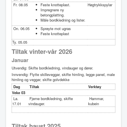
Fr. 08.05
Feste knotteplast.
Høgtrykkspylar
Impregnere ny
betongplatting.
Måle bordkledning og lister.
On. 06.05
Sprøyte mot ugras
Feste knotteplast
Ty. 05.05
Tiltak vinter-vår 2026
Januar
Utvendig: Skifte bordkledning, vindauger og dører.
Innvendig: Flytte skilleveggar, skifte himling, legge panel, male
himling og veggar, skifte golvdekke
Dag
Tiltak
Verktøy
Veke 03
La.
Fjerne bordkledning, skifte
Hammar,
17.01
vindauger.
kubein
Tiltak haust 2025