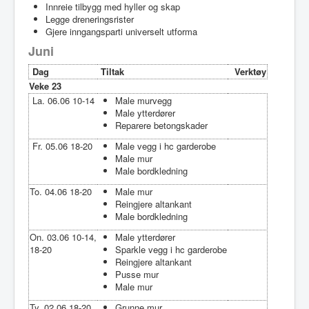
Innreie tilbygg med hyller og skap
Legge dreneringsrister
Gjere inngangsparti universelt utforma
Juni
Dag
Tiltak
Verktøy
Veke 23
La. 06.06 10-14
Male murvegg
Male ytterdører
Reparere betongskader
Fr. 05.06 18-20
Male vegg i hc garderobe
Male mur
Male bordkledning
To. 04.06 18-20
Male mur
Reingjere altankant
Male bordkledning
On. 03.06 10-14,
Male ytterdører
18-20
Sparkle vegg i hc garderobe
Reingjere altankant
Pusse mur
Male mur
Ty. 02.06 18-20
Grunne mur