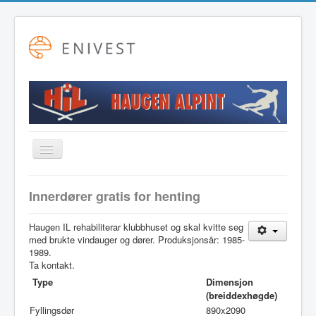
Toggle
Navigation
Startside
Innerdører gratis for henting
Alpint
Haugen IL rehabiliterar klubbhuset og skal kvitte seg
Fotball
med brukte vindauger og dører. Produksjonsår: 1985-
1989.
Friidrett
Ta kontakt.
Langrenn
Type
Dimensjon
(breiddexhøgde)
Hovudstyret
Fyllingsdør
890x2090