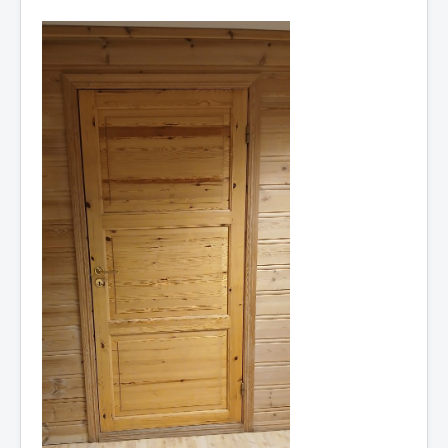
Idrettslaget
Klubblokaler
Medlemsskap
Minnefond