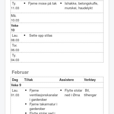
Ty.
Fjerne mose på tak
Ishakke, betongskuffe,
11.03
murskei, haudelykt
Må.
10.03
Veke
10
Lau.
Sette opp stilas
08.03
Tor.
06.03
Ty.
04.03
Februar
Dag
Tiltak
Assistere
Verktøy
Veke 9
Lau.
Fjerne
Flytte stolar
Bil,
01.03
ventilasjonskanalar
ned i Ørna
tilhengar
i garderober
Fjerne takarmatur i
garderober
Flytte stolar ned i