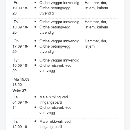
Fr.
Ordne veggar innvendig
Hammar, dor,
19.09 18-
Ordne betongvegg
listjern, kubein
20
utvendig
To.
Ordne veggar innvendig
Hammar, dor,
18.09 18-
Ordne betongvegg
listjern, kubein
20
utvendig
On.
Ordne veggar innvendig
Hammar, dor,
17.09 18-
Ordne betongvegg
listjern
20
utvendig
Ty.
Ordne veggar innvendig
16.09 18-
Ordne reisverk ved
20
vestvegg
Må 15.09
18-20
Veke 37
La.
Male himling ved
04.09 10-
inngangsparti
14
Ordne reisverk ved
vestvegg
Fr.
Male rekkverk ved
12.09 18-
inngangsparti