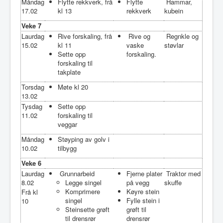
Måndag
Flytte rekkverk, frå
Flytte
Hammar,
17.02
kl 13
rekkverk
kubein
Veke 7
Laurdag
Rive forskaling, frå
Rive og
Regnkle og
15.02
kl 11
vaske
støvlar
Sette opp
forskaling.
forskaling til
takplate
Torsdag
Møte kl 20
13.02
Tysdag
Sette opp
11.02
forskaling til
veggar
Måndag
Støyping av golv i
10.02
tilbygg
Veke 6
Laurdag
Grunnarbeid
Fjerne plater
Traktor med
8.02
Legge singel
på vegg
skuffe
Komprimere
Køyre stein
Frå kl
singel
Fylle stein i
10
Steinsette grøft
grøft til
til drensrør
drensrør