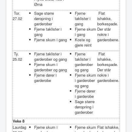
Ørna
Tor.
Sage større
Fjerne
Flat
27.02
døropning i
taklister i
ishakke,
garderober
gang
borkespade.
Fjerne taklister i
Fjerne skum
Der står
gang
i gang
nokre i
Fjerne skum i gang
Koste og
garderobene.
gjere reint
Ty.
Fjerne taklister i
Fjerne
Flat
25.02
garderober og gang
taklister i
ishakke,
Fjerne skum i
garderober
borkespade.
garderober og gang
og gang
Der står
Fjerne dører i
Fjerne skum
nokre i
garderobe
i garderober
garderobene.
og gang
Fjerne dører
i garderobe
Sage større
døropning i
garderober
Veke 8
Laurdag
Fjerne skum i
Fjerne skum
Flat ishakke,