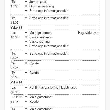
To.
Jamne grus
15.05
Grunne vestvegg
Sette opp informasjonsskilt
Ty.
Sette opp informasjonsskilt
13.05
Veke 19
La.
Male garderober
Høgtrykkspylar
10.05
Vaske vestvegg
Vaske platting
Sette opp informasjonsskilt
To.
Sette opp informasjonsskilt
08.05
On.
Rydde
07.05
Ty.
Rydde
06.05
Veke 18
La.
Konfirmasjonsfeiring i klubbhuset
03.05
Fr. 2.05
Male garderober
Rydde
11-15
To.
Male garderober