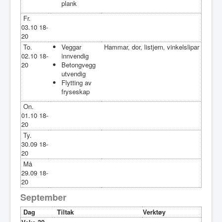
plank
Fr.
03.10 18-
20
To.
Veggar
Hammar, dor, listjern, vinkelslipar
02.10 18-
innvendig
20
Betongvegg
utvendig
Flytting av
fryseskap
On.
01.10 18-
20
Ty.
30.09 18-
20
Må
29.09 18-
20
September
Dag
Tiltak
Verktøy