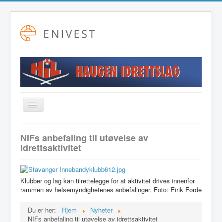
Toggle
Navigation
Startside
NIFs anbefaling til utøvelse av
idrettsaktivitet
Alpint
Fotball
Friidrett
Klubber og lag kan tilrettelegge for at aktivitet drives innenfor
rammen av helsemyndighetenes anbefalinger. Foto: Eirik Førde
Langrenn
Du er her:
Hjem
Nyheter
Hovudstyret
NIFs anbefaling til utøvelse av idrettsaktivitet