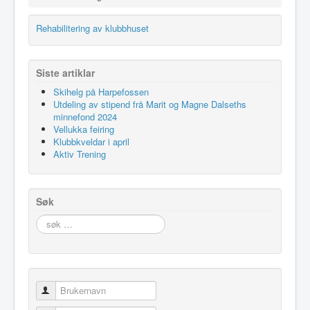
Idrettslaget
Rehabilitering av klubbhuset
Klubblokaler
Medlemsskap
Siste artiklar
Minnefond
Skihelg på Harpefossen
Utdeling av stipend frå Marit og Magne Dalseths
minnefond 2024
Vellukka feiring
Klubbkveldar i april
Aktiv Trening
Søk
søk
…
Brukernavn