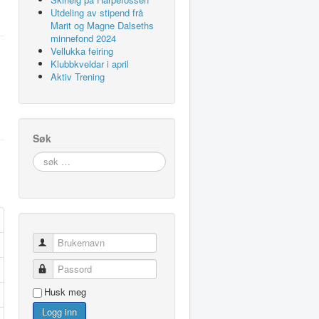
Utdeling av stipend frå
Marit og Magne Dalseths
minnefond 2024
Vellukka feiring
Klubbkveldar i april
Aktiv Trening
Søk
søk
…
Brukernavn
Passord
Husk meg
Logg inn