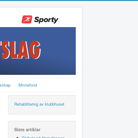
sskap
Minnefond
Rehabilitering av klubbhuset
Siste artiklar
Skihelg på Harpefossen