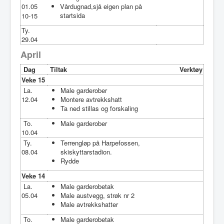
01.05
Vårdugnad,sjå eigen plan på
startsida
10-15
Ty.
29.04
April
Dag
Tiltak
Verktøy
Veke 15
La.
Male garderober
12.04
Montere avtrekkshatt
Ta ned stillas og forskaling
To.
Male garderober
10.04
Ty.
Terrengløp på Harpefossen,
08.04
skiskyttarstadion.
Rydde
Veke 14
La.
Male garderobetak
05.04
Male austvegg, strøk nr 2
Male avtrekkshatter
To.
Male garderobetak