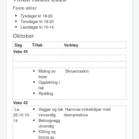
Faste økter
Tysdagar kl 18-20
Torsdagar kl 18-20
Laurdagar kl 10-14
Oktober
Dag
Tiltak
Verktøy
Veke 44
Maling av
Skruemaskin
lister
Opplekting i
tak
Rydding
Veke 43
La.
Veggar og tak
Hammar,vinkelslipar med
25.10 10-
innvendig
diamantskive
14
Betongvegg
utvendig
Kitting og
liming av