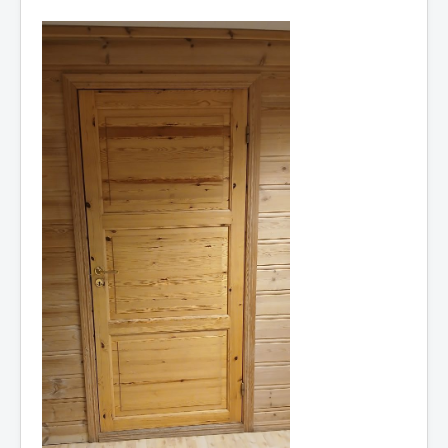
Idrettslaget
Klubblokaler
Medlemsskap
Minnefond