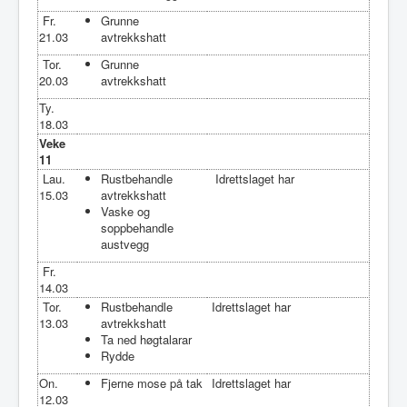
Fr.
Grunne
21.03
avtrekkshatt
Tor.
Grunne
20.03
avtrekkshatt
Ty.
18.03
Veke
11
Lau.
Rustbehandle
Idrettslaget har
15.03
avtrekkshatt
Vaske og
soppbehandle
austvegg
Fr.
14.03
Tor.
Rustbehandle
Idrettslaget har
13.03
avtrekkshatt
Ta ned høgtalarar
Rydde
On.
Fjerne mose på tak
Idrettslaget har
12.03