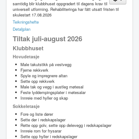
samtidig blir klubbhuset oppgradert til dagens krav til
universell utforming. Rehabiliteringa har fått utsatt fristen til
skulestart 17.08.2026
Teikningshefte
Detaljplan
Tiltak juli-august 2026
Klubbhuset
Hovudetasje
Male takutstikk på vestvegg
Fjerne rekkverk
Spyle og impregnere altan
Sette opp rekkverk
Male tak og vegg i austleg møtesal
Feste lyddempingsplater i møtesalar
Innreie med hyller og skap
Sokkeletasje
Fore og liste dører
Sette dør i redskapslager
Rette opp golv, sette opp delevegg i redskapslager
Innreie rom for frysarar
Sette opp hyller i redskapslager