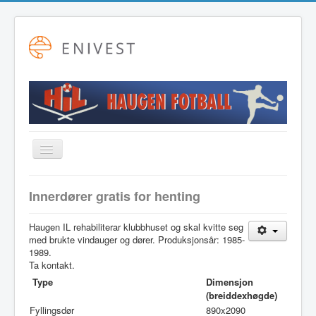
Toggle
Navigation
Startside
Innerdører gratis for henting
Alpint
Haugen IL rehabiliterar klubbhuset og skal kvitte seg
Fotball
med brukte vindauger og dører. Produksjonsår: 1985-
1989.
Friidrett
Ta kontakt.
Langrenn
Type
Dimensjon
(breiddexhøgde)
Hovudstyret
Fyllingsdør
890x2090