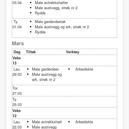
03.04
Male avtrekkshatter
Male austvegg, strøk nr 2
Rydde
Ty.
Male garderobetak
01.04
Male austvegg og ark, strøk nr 2
Rydde
Mars
Dag
Tiltak
Verktøy
Veke
13
Lau.
Male garderober
Arbeidskle
29.03
Male austvegg og
ark, strøk nr 2
Tor.
27.03
Ty.
25.03
Veke
12
Lau.
Male avtrekkshatt
Arbeidskle
22.03
Male austvegg