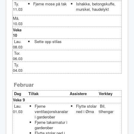
Ty.
Fjerne mose på tak
Ishakke, betongskuffe,
11.03
murskei, haudelykt
Må.
10.03
Veke
10
Lau.
Sette opp stilas
08.03
Tor.
06.03
Ty.
04.03
Februar
Dag
Tiltak
Assistere
Verktøy
Veke 9
Lau.
Fjerne
Flytte stolar
Bil,
01.03
ventilasjonskanalar
ned i Ørna
tilhengar
i garderober
Fjerne takarmatur i
garderober
Flytte stolar ned i