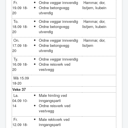
Fr.
Ordne veggar innvendig
Hammar, dor,
19.09 18-
Ordne betongvegg
listjern, kubein
20
utvendig
To.
Ordne veggar innvendig
Hammar, dor,
18.09 18-
Ordne betongvegg
listjern, kubein
20
utvendig
On.
Ordne veggar innvendig
Hammar, dor,
17.09 18-
Ordne betongvegg
listjern
20
utvendig
Ty.
Ordne veggar innvendig
16.09 18-
Ordne reisverk ved
20
vestvegg
Må 15.09
18-20
Veke 37
La.
Male himling ved
04.09 10-
inngangsparti
14
Ordne reisverk ved
vestvegg
Fr.
Male rekkverk ved
12.09 18-
inngangsparti