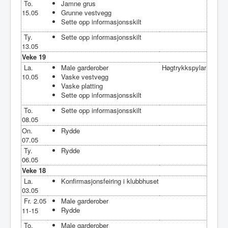
To.
Jamne grus
15.05
Grunne vestvegg
Sette opp informasjonsskilt
Ty.
Sette opp informasjonsskilt
13.05
Veke 19
La.
Male garderober
Høgtrykkspylar
10.05
Vaske vestvegg
Vaske platting
Sette opp informasjonsskilt
To.
Sette opp informasjonsskilt
08.05
On.
Rydde
07.05
Ty.
Rydde
06.05
Veke 18
La.
Konfirmasjonsfeiring i klubbhuset
03.05
Fr. 2.05
Male garderober
Rydde
11-15
To.
Male garderober