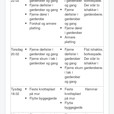
22.02
garderober og gang
i garderober
borkespade.
Fjerne dørlister i
og gang
Der står to
garderober og gang
Fjerne
ishakker i
Fjerne dører i
dørlister i
garderobene.
garderobe
garderober
Forskal og armere
og gang
platting
Fjerne dører
i garderober
Armere
platting
Torsdag
Fjerne dørlister i
Fjerne
Flat ishakke,
20.02
garderober og gang
dørlister i
borkespade.
Fjerne skum i tak i
garderober
Der står to
garderober og gang
og gang
ishakker i
Fjerne skum
garderobene.
i tak i
garderober
og gang
Tysdag
Feste knotteplast
Feste
Hammar
18.02
på mur
knotteplast
Flytte byggegjerde
på mur
Flytte
byggegjerde