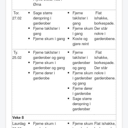
Ørna
Tor.
Sage større
Fjerne
Flat
27.02
døropning i
taklister i
ishakke,
garderober
gang
borkespade.
Fjerne taklister i
Fjerne skum
Der står
gang
i gang
nokre i
Fjerne skum i gang
Koste og
garderobene.
gjere reint
Ty.
Fjerne taklister i
Fjerne
Flat
25.02
garderober og gang
taklister i
ishakke,
Fjerne skum i
garderober
borkespade.
garderober og gang
og gang
Der står
Fjerne dører i
Fjerne skum
nokre i
garderobe
i garderober
garderobene.
og gang
Fjerne dører
i garderobe
Sage større
døropning i
garderober
Veke 8
Laurdag
Fjerne skum i
Fjerne skum
Flat ishakke,