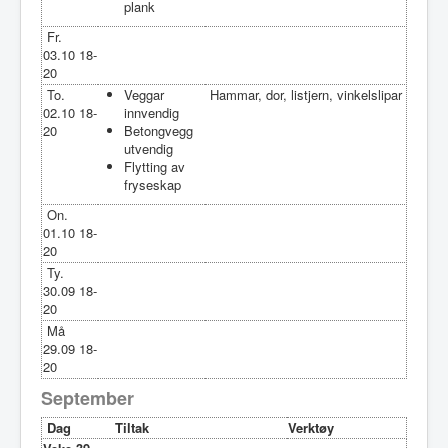
plank
Fr.
03.10 18-
20
To.
Veggar
Hammar, dor, listjern, vinkelslipar
02.10 18-
innvendig
20
Betongvegg
utvendig
Flytting av
fryseskap
On.
01.10 18-
20
Ty.
30.09 18-
20
Må
29.09 18-
20
September
Dag
Tiltak
Verktøy