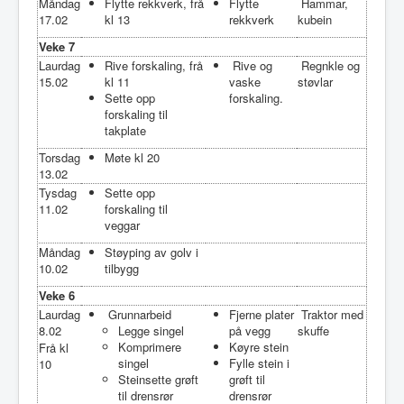
Måndag
Flytte rekkverk, frå
Flytte
Hammar,
17.02
kl 13
rekkverk
kubein
Veke 7
Laurdag
Rive forskaling, frå
Rive og
Regnkle og
15.02
kl 11
vaske
støvlar
Sette opp
forskaling.
forskaling til
takplate
Torsdag
Møte kl 20
13.02
Tysdag
Sette opp
11.02
forskaling til
veggar
Måndag
Støyping av golv i
10.02
tilbygg
Veke 6
Laurdag
Grunnarbeid
Fjerne plater
Traktor med
8.02
Legge singel
på vegg
skuffe
Komprimere
Køyre stein
Frå kl
singel
Fylle stein i
10
Steinsette grøft
grøft til
til drensrør
drensrør