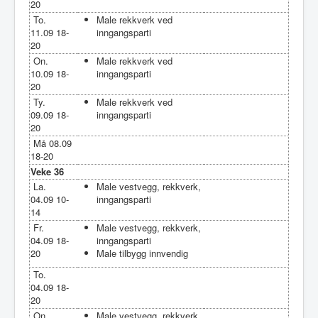
20
To.
Male rekkverk ved
11.09 18-
inngangsparti
20
On.
Male rekkverk ved
10.09 18-
inngangsparti
20
Ty.
Male rekkverk ved
09.09 18-
inngangsparti
20
Må 08.09
18-20
Veke 36
La.
Male vestvegg, rekkverk,
04.09 10-
inngangsparti
14
Fr.
Male vestvegg, rekkverk,
04.09 18-
inngangsparti
20
Male tilbygg innvendig
To.
04.09 18-
20
On.
Male vestvegg, rekkverk,