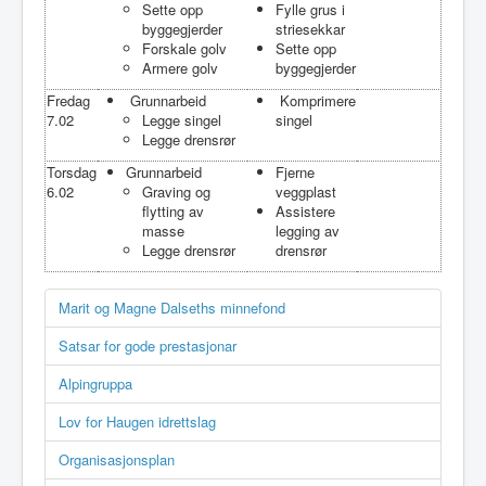
Sette opp
Fylle grus i
byggegjerder
striesekkar
Forskale golv
Sette opp
Armere golv
byggegjerder
Fredag
Grunnarbeid
Komprimere
7.02
Legge singel
singel
Legge drensrør
Torsdag
Grunnarbeid
Fjerne
6.02
Graving og
veggplast
flytting av
Assistere
masse
legging av
Legge drensrør
drensrør
Marit og Magne Dalseths minnefond
Satsar for gode prestasjonar
Alpingruppa
Lov for Haugen idrettslag
Organisasjonsplan