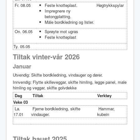
Fr. 08.05
Feste knotteplast.
Høgtrykkspylar
Impregnere ny
betongplatting.
Måle bordkledning og lister.
On. 06.05
Sprøyte mot ugras
Feste knotteplast
Ty. 05.05
Tiltak vinter-vår 2026
Januar
Utvendig: Skifte bordkledning, vindauger og dører.
Innvendig: Flytte skilleveggar, skifte himling, legge panel, male
himling og veggar, skifte golvdekke
Dag
Tiltak
Verktøy
Veke 03
La.
Fjerne bordkledning, skifte
Hammar,
17.01
vindauger.
kubein
Tiltak haust 2025