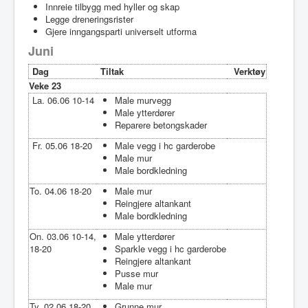
Innreie tilbygg med hyller og skap
Legge dreneringsrister
Gjere inngangsparti universelt utforma
Juni
Dag
Tiltak
Verktøy
Veke 23
La. 06.06 10-14
Male murvegg
Male ytterdører
Reparere betongskader
Fr. 05.06 18-20
Male vegg i hc garderobe
Male mur
Male bordkledning
To. 04.06 18-20
Male mur
Reingjere altankant
Male bordkledning
On. 03.06 10-14,
Male ytterdører
18-20
Sparkle vegg i hc garderobe
Reingjere altankant
Pusse mur
Male mur
Ty. 02.06 18-20
Grunne mur